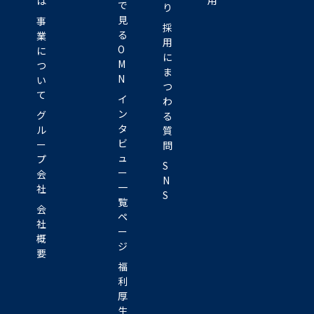
用
は
で
り
見
事
採
る
業
用
O
に
に
M
つ
ま
N
い
つ
て
イ
わ
ン
グ
る
タ
ル
質
ビ
ー
問
ュ
プ
S
ー
会
N
一
社
S
覧
会
ペ
社
ー
概
ジ
要
福
利
厚
生