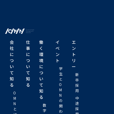
会
仕
働
イ
エ
社
事
く
ベ
ン
に
に
環
ン
ト
つ
つ
境
ト
リ
い
い
に
ー
学
て
て
つ
生
新
知
知
い
と
卒
る
る
て
O
採
M
知
用
O
N
る
中
M
の
途
N
数
関
採
と
字
わ