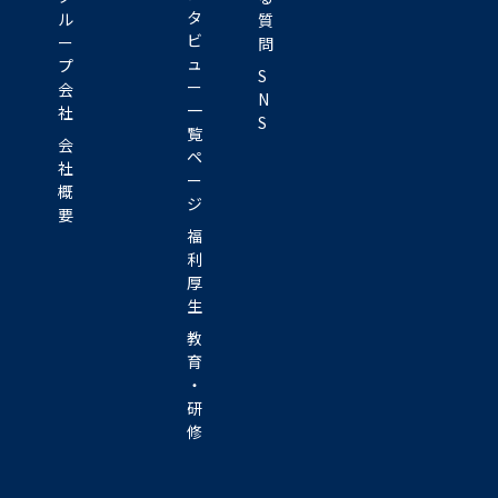
タ
ル
質
ビ
ー
問
ュ
プ
S
ー
会
N
一
社
S
覧
会
ペ
社
ー
概
ジ
要
福
利
厚
生
教
育
・
研
修