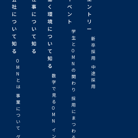
社
事
く
ベ
ン
に
に
環
ン
ト
つ
つ
境
ト
リ
い
い
に
ー
学
て
て
つ
生
新
知
知
い
と
卒
る
る
て
O
採
M
知
用
O
N
る
中
M
の
途
N
数
関
採
と
字
わ
用
は
で
り
見
事
採
る
業
用
O
に
に
M
つ
ま
N
い
つ
て
イ
わ
ン
グ
る