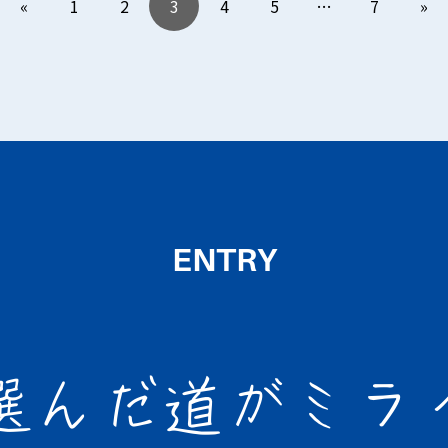
«
1
2
3
4
5
…
7
»
ENTRY
選んだ道が
ミラ