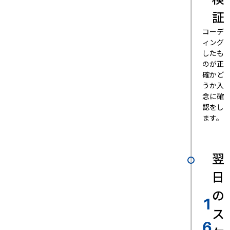
証
コーデ
ィング
したも
のが正
確かど
うか入
念に確
認をし
ます。
翌
日
の
1
ス
6