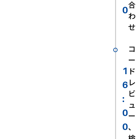
合
0
わ
せ
コ
ー
ド
1
レ
6
ビ
:
ュ
0
ー
、
0
検