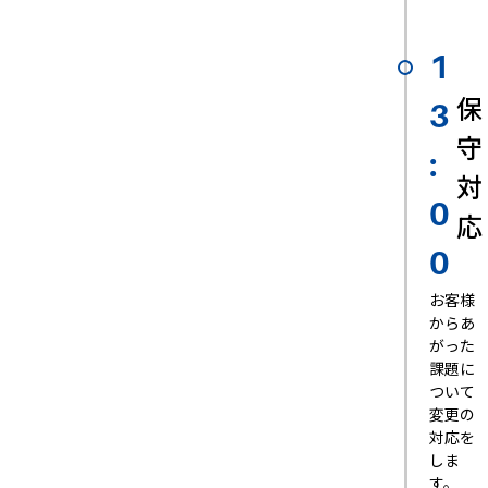
1
保
3
守
:
対
0
応
0
お客様
からあ
がった
課題に
ついて
変更の
対応を
しま
す。