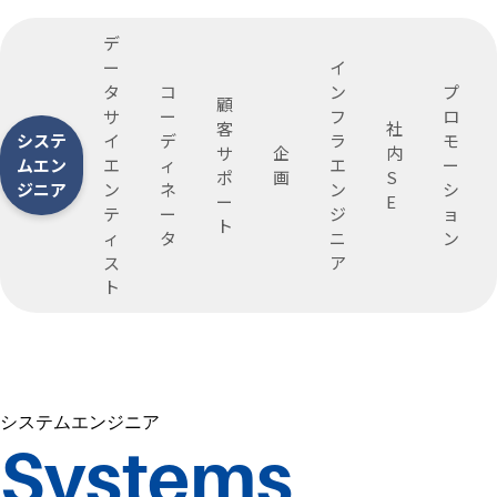
デ
ー
イ
タ
コ
ン
プ
顧
サ
ー
フ
ロ
客
社
システ
イ
デ
ラ
モ
サ
企
内
ムエン
エ
ィ
エ
ー
ポ
画
S
ジニア
ン
ネ
ン
シ
ー
E
テ
ー
ジ
ョ
ト
ィ
タ
ニ
ン
ス
ア
ト
システムエンジニア
Systems