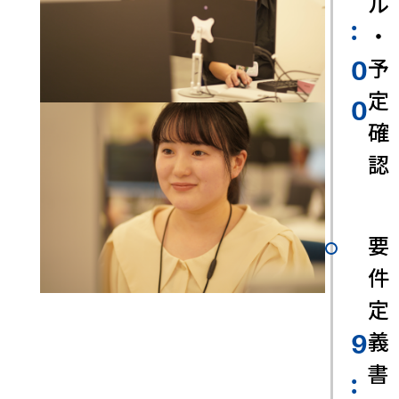
ル
:
・
予
0
定
0
確
認
要
件
定
義
9
書
: