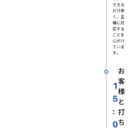
できる
だけ早
く、正
確に対
応する
ことを
心がけ
ていま
す。
お
客
1
様
5
と
打
:
ち
0