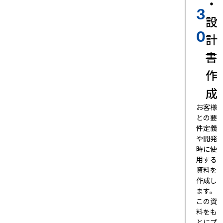
・
3
設
0
計
書
作
成
お客様
との要
件定義
や開発
時に使
用する
資料を
作成し
ます。
この資
料をも
とにプ