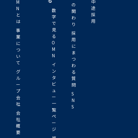
る
中
M
の
途
N
数
関
採
と
字
わ
用
は
で
り
見
事
採
る
業
用
O
に
に
M
つ
ま
N
い
つ
て
イ
わ
ン
グ
る
タ
ル
質
ビ
ー
問
ュ
プ
S
ー
会
N
一
社
S
覧
会
ペ
社
ー
概
ジ
要
福