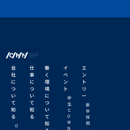
会
仕
働
イ
エ
社
事
く
ベ
ン
に
に
環
ン
ト
つ
つ
境
ト
リ
い
い
に
ー
学
て
て
つ
生
新
知
知
い
と
卒
る
る
て
O
採
M
知
用
O
N