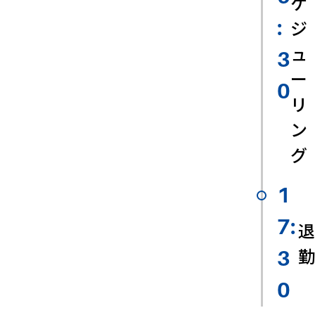
ケ
ジ
:
ュ
3
ー
0
リ
ン
グ
1
7:
退
勤
3
0