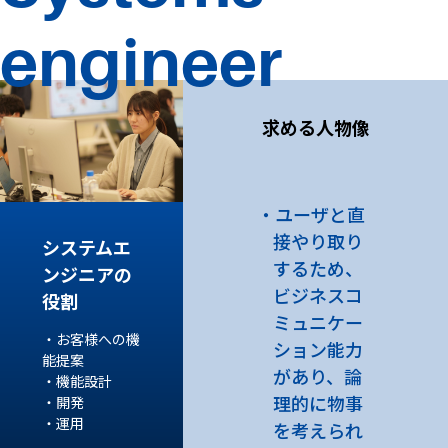
engineer
求める人物像
ユーザと直
接やり取り
システムエ
するため、
ンジニアの
ビジネスコ
役割
ミュニケー
・お客様への機
ション能力
能提案
があり、論
・機能設計
理的に物事
・開発
・運用
を考えられ