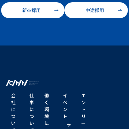
新卒採用
中途採用
会
仕
働
イ
エ
社
事
く
ベ
ン
に
に
環
ン
ト
つ
つ
境
ト
リ
い
い
に
ー
学