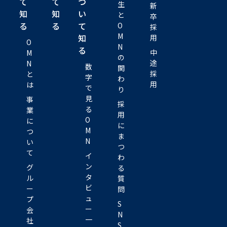
て
て
つ
生
新
知
知
い
と
卒
る
る
て
O
採
M
知
用
O
N
る
中
M
の
途
N
数
関
採
と
字
わ
用
は
で
り
見
事
採
る
業
用
O
に
に
M
つ
ま
N
い
つ
て
イ
わ
ン
グ
る
タ
ル
質
ビ
ー
問
ュ
プ
S
ー
会
N
一
社
S