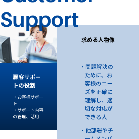
Support
求める人物像
問題解決の
ために、お
顧客サポー
客様のニー
トの役割
ズを正確に
・お客様サポー
理解し、適
ト
切な対応が
・サポート内容
できる人
の管理、活用
他部署やチ
ームメンバ