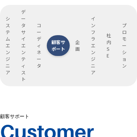
デ
シ
ー
イ
ス
タ
コ
ン
プ
テ
サ
ー
フ
ロ
社
ム
イ
デ
ラ
モ
顧客サ
企
内
エ
エ
ィ
エ
ー
ポート
画
S
ン
ン
ネ
ン
シ
E
ジ
テ
ー
ジ
ョ
ニ
ィ
タ
ニ
ン
ア
ス
ア
ト
顧客サポート
Customer