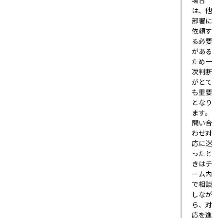
場合
は、他
部署に
依頼す
る必要
がある
ため一
次判断
がとて
も重要
となり
ます。
問い合
わせ対
応に迷
ったと
きはチ
ーム内
で相談
しなが
ら、対
応を進