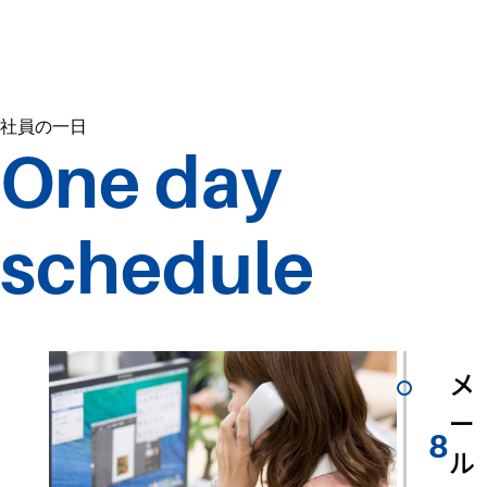
社員の一日
One day
schedule
メ
ー
8
ル