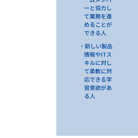
ーと協力し
て業務を進
めることが
できる人
新しい製品
情報やITス
キルに対し
て柔軟に対
応できる学
習意欲があ
る人