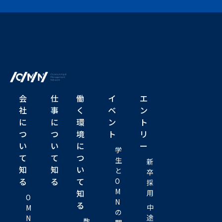
会
仕
働
イ
エ
社
事
く
ベ
ン
に
に
環
ン
ト
つ
つ
境
ト
リ
い
い
に
ー
学
て
て
つ
生
新
知
知
い
と
卒
る
る
て
O
採
M
知
用
O
N
る
中
M
の
途
N
数