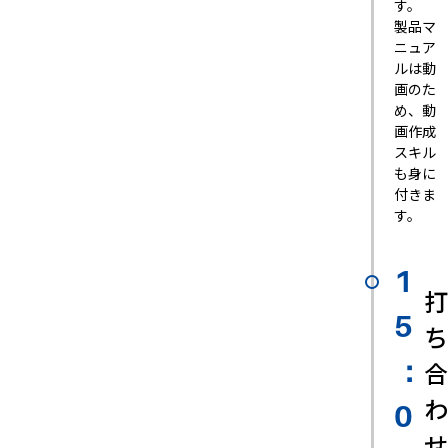
す。
製品マ
ニュア
ルは動
画のた
め、動
画作成
スキル
も身に
付きま
す。
1
打
5
ち
合
：
わ
0
せ