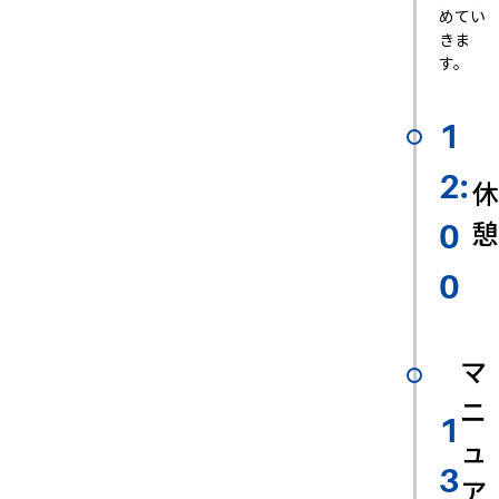
めてい
きま
す。
1
2:
休
憩
0
0
マ
ニ
1
ュ
3
ア