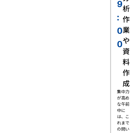
9
析
:
作
業
0
や
0
資
料
作
成
集中力
が高め
な午前
中に
は、こ
れまで
の問い