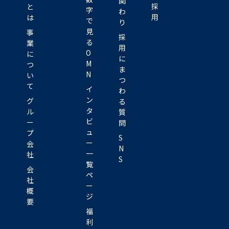
関
採
と
字
わ
用
は
で
り
見
事
採
る
業
用
O
に
に
M
つ
ま
N
い
つ
て
イ
わ
ン
グ
る
タ
ル
質
ビ
ー
問
ュ
プ
S
ー
会
N
一
社
S
覧
会
ペ
社
ー
概
ジ
要
福
利