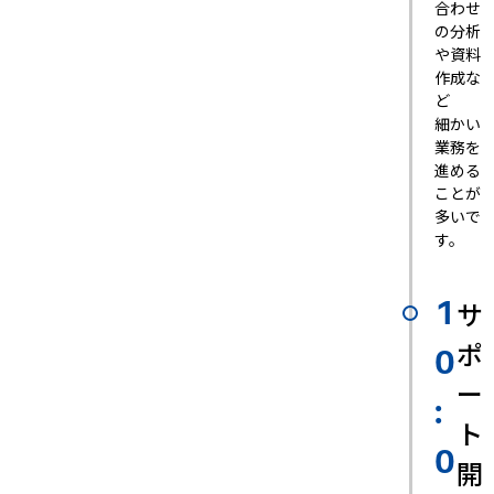
合わせ
の分析
や資料
作成な
ど
細かい
業務を
進める
ことが
多いで
す。
サ
1
ポ
0
ー
:
ト
0
開