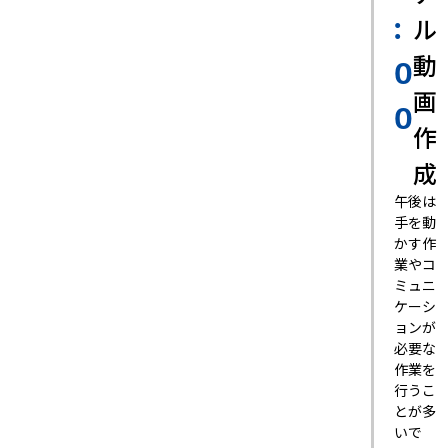
ル
:
動
0
画
0
作
成
午後は
手を動
かす作
業やコ
ミュニ
ケーシ
ョンが
必要な
作業を
行うこ
とが多
いで