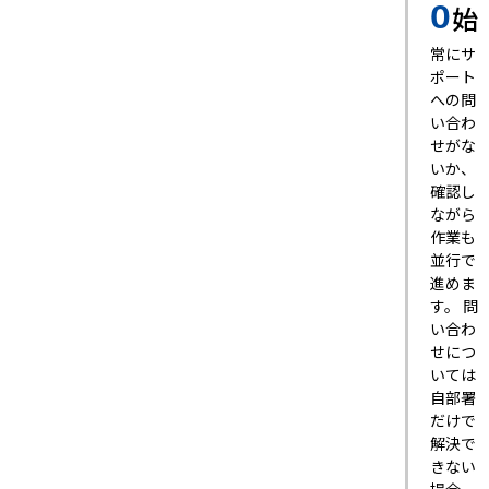
始
0
常にサ
ポート
への問
い合わ
せがな
いか、
確認し
ながら
作業も
並行で
進めま
す。 問
い合わ
せにつ
いては
自部署
だけで
解決で
きない