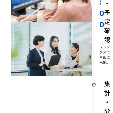
:
・
予
0
定
0
確
認
フレッ
クスで
早めに
出勤。
集
計
・
分