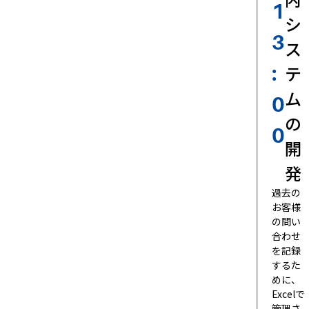
1
シ
3
ス
テ
:
ム
0
の
0
開
発
過去の
お客様
の問い
合わせ
を記録
するた
めに、
Excelで
管理さ