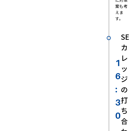
に対策
案も考
えま
す。
SE
カ
レ
1
ッ
6
ジ
の
:
打
3
ち
0
合