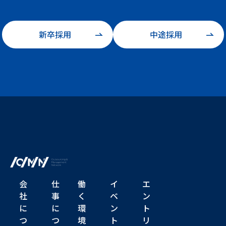
新卒採用
中途採用
会
仕
働
イ
エ
社
事
く
ベ
ン
に
に
環
ン
ト
つ
つ
境
ト
リ