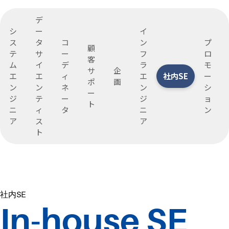
デ
シ
ー
イ
ス
タ
コ
ン
プ
顧
テ
サ
ー
フ
ロ
客
ム
イ
デ
ラ
モ
サ
企
エ
エ
ィ
エ
社内SE
ー
ポ
画
ン
ン
ネ
ン
シ
ー
ジ
テ
ー
ジ
ョ
ト
ニ
ィ
タ
ニ
ン
ア
ス
ア
ト
社内SE
In-house SE