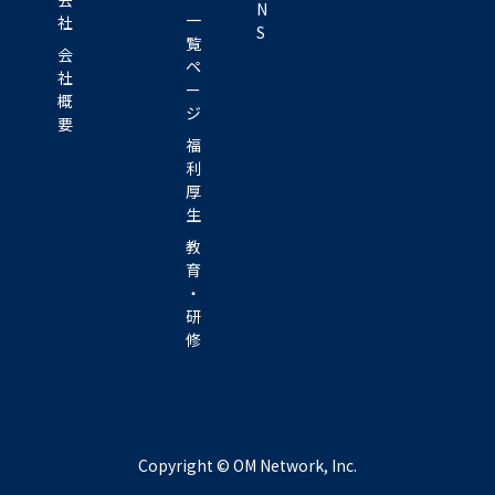
N
一
社
S
覧
会
ペ
社
ー
概
ジ
要
福
利
厚
生
教
育
・
研
修
Copyright © OM Network, Inc.