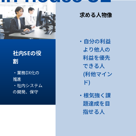
求める人物像
自分の利益
より他人の
社内SEの役
利益を優先
割
できる人
・業務DX化の
(利他マイン
推進
ド)
・社内システム
の開発、保守
根気強く課
題達成を目
指せる人