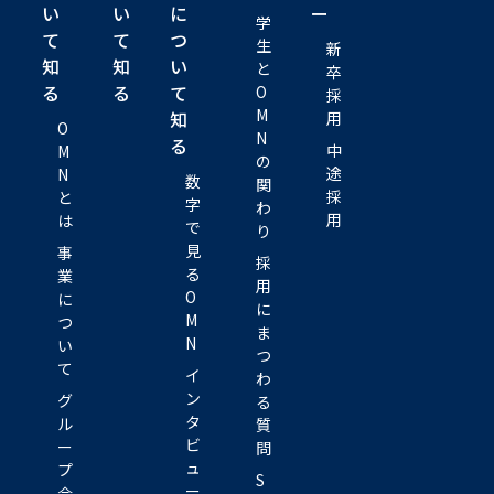
い
い
に
ー
学
て
て
つ
生
新
知
知
い
と
卒
る
る
て
O
採
M
知
用
O
N
る
中
M
の
途
N
数
関
採
と
字
わ
用
は
で
り
見
事
採
る
業
用
O
に
に
M
つ
ま
N
い
つ
て
イ
わ
ン
グ
る
タ
ル
質
ビ
ー
問
ュ
プ
S
ー
会