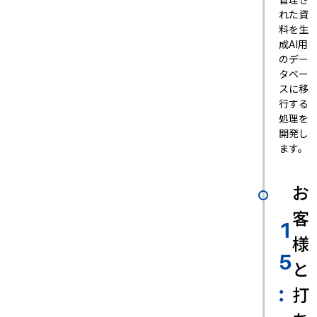
れた資
料を生
成AI用
のデー
タベー
スに移
行する
処理を
開発し
ます。
お
客
1
様
5
と
打
: