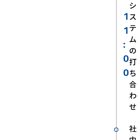
シ
ス
1
テ
1
ム
:
の
0
打
ち
0
合
わ
せ
社
内