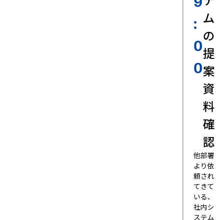
9
ム
:
の
0
提
0
案
資
料
確
認
他部署
より依
頼され
てきて
いる、
社内シ
ステム