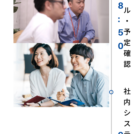
8
ル
:
・
予
5
定
0
確
認
社
内
シ
ス
テ