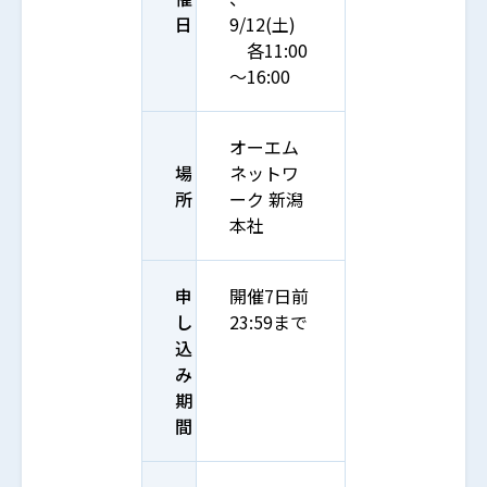
日
9/12(土)
各11:00
～16:00
オーエム
場
ネットワ
所
ーク 新潟
本社
申
開催7日前
し
23:59まで
込
み
期
間