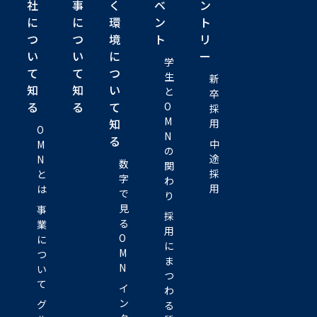
社
事
く
ベ
ン
に
に
環
ン
ト
つ
つ
境
ト
リ
い
い
に
ー
学
て
て
つ
生
新
知
知
い
と
卒
る
る
て
O
採
M
知
用
O
N
る
中
M
の
途
N
数
関
採
と
字
わ
用
は
で
り
見
事
採
る
業
用
O
に
に
M
つ
ま
N
い
つ
て
イ
わ
ン
グ
る