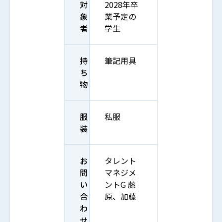
対
2028年卒
象
業予定の
者
学生
持
筆記用具
ち
物
服
私服
装
お
タレント
問
マネジメ
い
ントG 藤
合
原、加藤
わ
せ