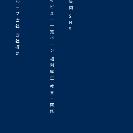
タ
ル
質
ビ
ー
問
ュ
プ
S
ー
会
N
一
社
S
覧
会
ペ
社
ー
概
ジ
要
福
利
厚
生
教
育
・
研
修