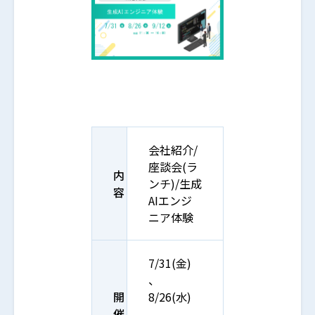
会社紹介/
座談会(ラ
内
ンチ)/生成
容
AIエンジ
ニア体験
7/31(金)
、
開
8/26(水)
催
、